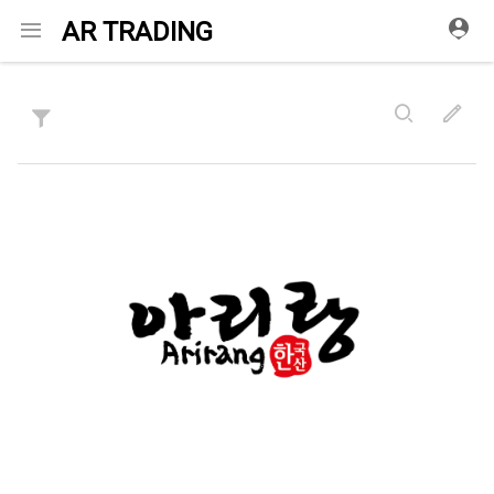
메
AR TRADING
뉴
검
새
정
색
로
운
렬
글
작
성